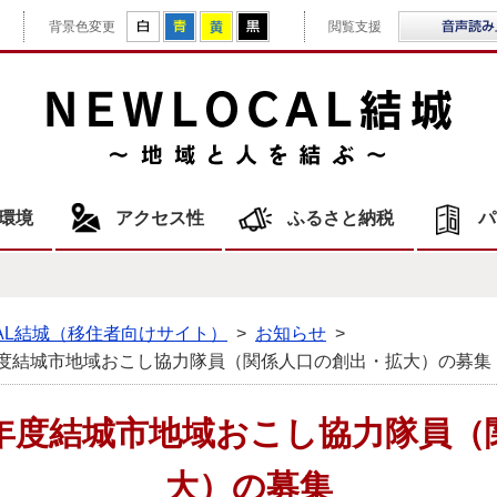
拡大
白
青
黄
黒
背景色変更
閲覧支援
NE
環境
アクセス性
ふるさと納税
パ
CAL結城（移住者向けサイト）
>
お知らせ
>
年度結城市地域おこし協力隊員（関係人口の創出・拡大）の募集
7年度結城市地域おこし協力隊員（
大）の募集