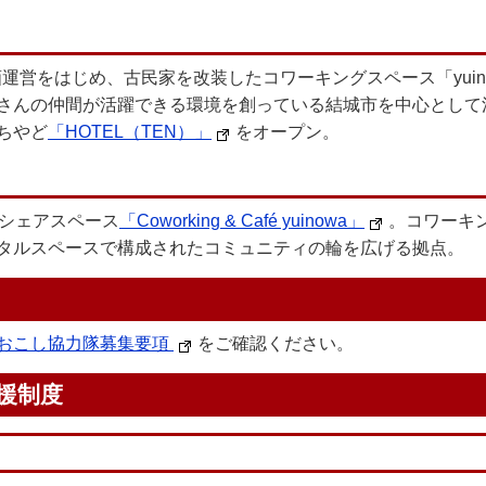
運営をはじめ、古民家を改装したコワーキングスペース「yui
さんの仲間が活躍できる環境を創っている結城市を中心として活動
ちやど
「HOTEL（TEN）」
をオープン。
たシェアスペース
「Coworking & Café yuinowa」
。コワーキ
タルスペースで構成されたコミュニティの輪を広げる拠点。
おこし協力隊募集要項
をご確認ください。
援制度