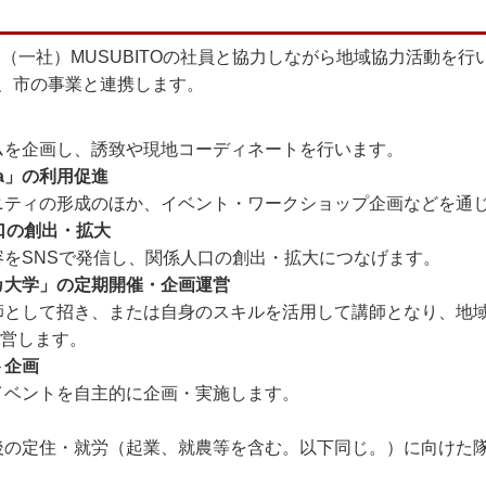
て、（一社）MUSUBITOの社員と協力しながら地域協力活動を
、市の事業と連携します。
ムを企画し、誘致や現地コーディネートを行います。
wa」の利用促進
ニティの形成のほか、イベント・ワークショップ企画などを通
口の創出・拡大
をSNSで発信し、関係人口の創出・拡大につなげます。
カ大学」の定期開催・企画運営
師として招き、または自身のスキルを活用して講師となり、地
運営します。
ト企画
イベントを自主的に企画・実施します。
後の定住・就労（起業、就農等を含む。以下同じ。）に向けた