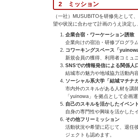
2 ミッション
（一社）MUSUBITOを研修先とし
望や状況に合わせて計画のうえ決定し
企業合宿・ワーケーション誘致
企業向けの宿泊・研修プログラ
コワーキングスペース「yuino
新規会員の獲得、利用者コミュ
SNSでの情報発信による関係人
結城市の魅力や地域協力活動内容
ソーシャル系大学「結城マチナ
市内外のスキルがある人材を講
「yuinowa」を拠点として企画
自己のスキルを活かしたイベン
自身の専門性や興味を活かした
その他フリーミッション
活動状況や希望に応じて、退任
ジェクトも認めます。