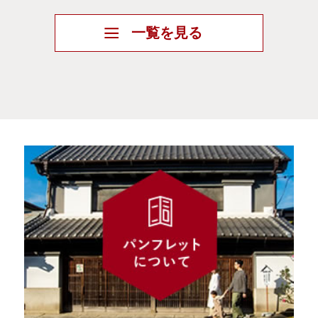
へ】地方就職支援金制度のご案内
一覧を見る
2026年6月17日
【結城市への移住を検討中の方へ】移住
支援金制度のご案内
2026年5月25日
結城市関係人口LINEアカウント
「yuibumi」
2026年3月12日
「小山地区定住自立圏‐結城市‐」移住定
住ガイド
2026年2月18日
【2次募集】令和7年度結城市地域おこし