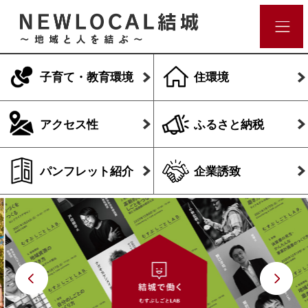
子育て・教育環境
住環境
アクセス性
ふるさと納税
パンフレット紹介
企業誘致
Previous
N