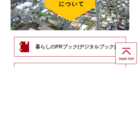
【11.8（土）開催】「田舎で暮らそう」
トークショー 〜きものday結城〜
2025年10月23日
ケーブルテレビ『田舎で暮らそう〜移住
暮らしのPRブック(デジタルブック)
の先に見えるもの〜』で結城市が紹介さ
れました
移住に関するご相談・お問い合わせ
2025年5月16日
【5/24東京で開催！】結城市地域おこし
協力隊募集相談会
2025年3月1日
「結life（結城市子育てガイドブッ
ク）」を発行しました！
〒307-8501