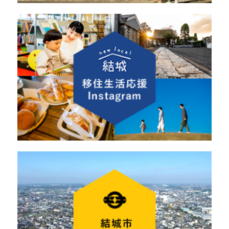
協力隊員（関係人口の創出・拡大）の募
集
2026年2月10日
【8/9（土）東京開催】いばらき移住・
転職まるごと相談会@有楽町
2026年1月21日
【2月28日】Yui fam.企画「バスでめぐ
る結城まるごと親子遠足」
2025年11月21日
【11/22・23出展】JOIN移住・交流＆地
域おこしフェア
2025年10月24日