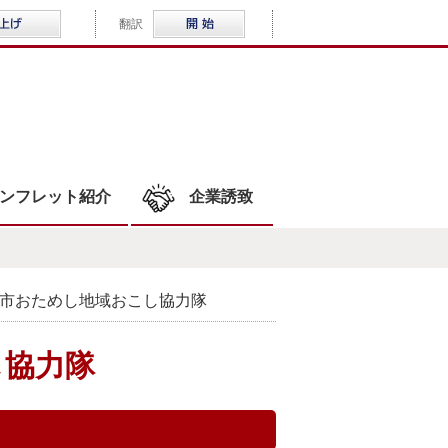
音声読み上げ
Multilingual
翻訳
WLOCAL結城
ンフレット紹介
企業誘致
市おためし地域おこし協力隊
し協力隊