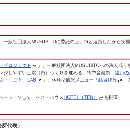
一般社団法人MUSUBITOに委託の上、市と連携しながら実
いプロジェクト
」。一般社団法人MUSUBITOへの法人成
ンジしやすい土壌（街）づくりを進める。街中音楽祭「
結いの
ぶ・しごと・LAB
」、体験型観光メニュー「
結城縁旅
」
リノベーションして、ゲストハウス
HOTEL（TEN）
を開業
務所代表）