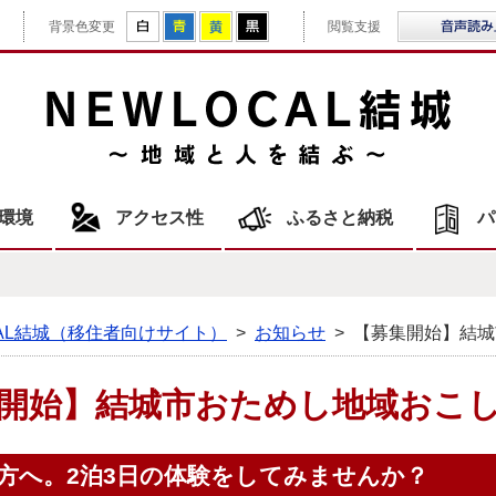
拡大
白
青
黄
黒
背景色変更
閲覧支援
NE
環境
アクセス性
ふるさと納税
パ
CAL結城（移住者向けサイト）
>
お知らせ
>
【募集開始】結城
開始】結城市おためし地域おこ
方へ。2泊3日の体験をしてみませんか？