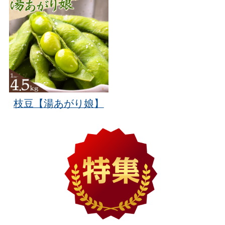
枝豆【湯あがり娘】