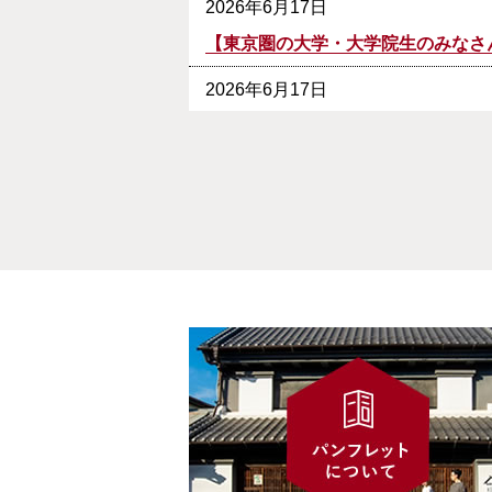
2026年6月17日
【東京圏の大学・大学院生のみなさ
2026年6月17日
【結城市への移住を検討中の方へ】
2026年5月25日
結城市関係人口LINEアカウント「yui
2026年3月12日
「小山地区定住自立圏‐結城市‐」移
2026年2月18日
【2次募集】令和7年度結城市地域
2026年2月10日
【8/9（土）東京開催】いばらき移