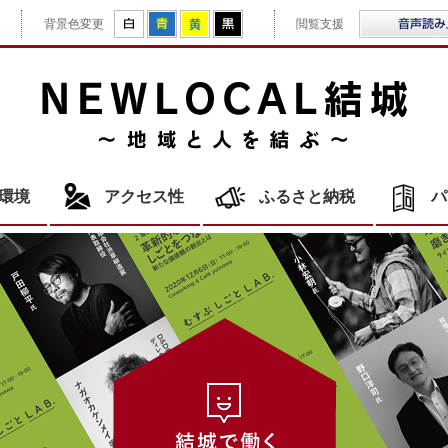
拡大
白
青
黄
黒
背景色変更
閲覧支援
NE
環境
アクセス性
ふるさと納税
パ