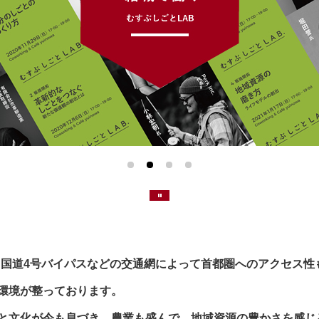
1
2
3
4
停止
、国道4号バイパスなどの交通網によって首都圏へのアクセス性
環境が整っております。
と文化が今も息づき、農業も盛んで、地域資源の豊かさを感じ