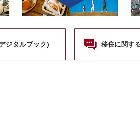
スでめぐる結城まるごと親子遠足」
交流＆地域おこしフェア
(デジタルブック)
移住に関す
う」トークショー 〜きものday結城〜
移住の先に見えるもの〜』で結城市が紹介されました
おこし協力隊募集相談会
ック）」を発行しました！