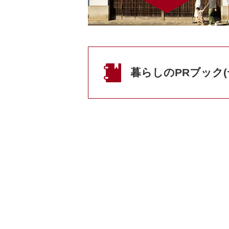
2026年1月21日
【2月28日】Yui fam.企画「バ
2025年11月21日
【11/22・23出展】JOIN移住・
暮らしのPRブック
2025年10月24日
【11.8（土）開催】「田舎で暮らそ
2025年10月23日
ケーブルテレビ『田舎で暮らそう〜
2025年5月16日
【5/24東京で開催！】結城市地域
2025年3月1日
「結life（結城市子育てガイドブ