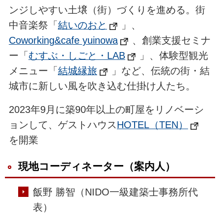
ンジしやすい土壌（街）づくりを進める。街
中音楽祭「
結いのおと
」、
Coworking&cafe yuinowa
、創業支援セミナ
ー「
むすぶ・しごと・LAB
」、体験型観光
メニュー「
結城縁旅
」など、伝統の街・結
城市に新しい風を吹き込む仕掛け人たち。
2023年9月に築90年以上の町屋をリノベーシ
ョンして、ゲストハウス
HOTEL（TEN）
を開業
現地コーディネーター（案内人）
飯野 勝智（NIDO一級建築士事務所代
表）