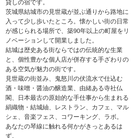
貸しの宿です。
茨城県結城市の見世蔵が並ぶ通りから路地に
入って少し歩いたところ。懐かしい街の日常
が感じられる場所で、築90年以上の町屋をリ
ノベーションして開業しました。
結城は歴史ある街ならではの伝統的な生業
と、個性豊かな個人店が併存する手ざわりの
ある空気が魅力の街です。
見世蔵の街並み、鬼怒川の伏流水で仕込む
酒・味噌・醤油の醸造業、由緒ある寺社仏
閣、日本最古の原始的な手仕事から生まれる
絹織物・結城紬、レストラン、カフェ、マル
シェ、音楽フェス、コワーキング、ラボ。
あなたの琴線に触れる何かがきっとあるは
ず。