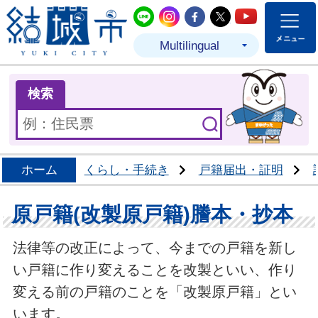
結城市公式LINE
結城市公式Instagram
結城市公式Facebo
結城市公式Twit
結城市公式
Multilingual
ま
検索
ホーム
くらし・手続き
戸籍届出・証明
原戸籍(改製原戸籍)謄本・抄本
法律等の改正によって、今までの戸籍を新し
い戸籍に作り変えることを改製といい、作り
変える前の戸籍のことを「改製原戸籍」とい
います。