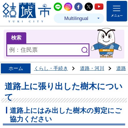
結城市公式LINE
結城市公式Instagram
結城市公式Facebo
結城市公式Twit
結城市公式
Multilingual
ま
検索
ホーム
くらし・手続き
道路・河川
道路
道路上に張り出した樹木につい
て
道路上にはみ出した樹木の剪定にご
協力ください