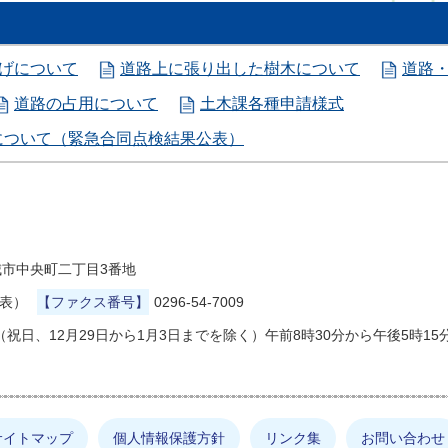
げについて
道路上に張り出した樹木について
道路
道路の占用について
土木課各種申請様式
について（緊急合同点検結果公表）
県結城市中央町二丁目3番地
代表）
【ファクス番号】
0296-54-7009
祝日、12月29日から1月3日までを除く）午前8時30分から午後5時15
サイトマップ
個人情報保護方針
リンク集
お問い合わせ