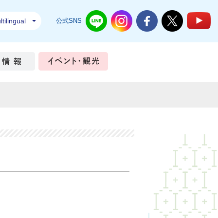
tilingual
公式SNS
結城市公式LINE
結城市公式Instagram
結城市公式Facebook
結城市公式Twi
結
ちづくり
市政情報
イベント・観光