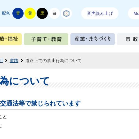
配色
青
黄
黒
白
結城紬
音声読み上げ
Mul
手続き
健康・医療・福祉
子育て・教育
産業・ま
川
道路
道路上での禁止行為について
為について
交通法等で禁じられています
こと
と