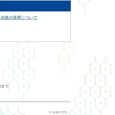
・水路の境界について
分まで
© YUKI CITY.