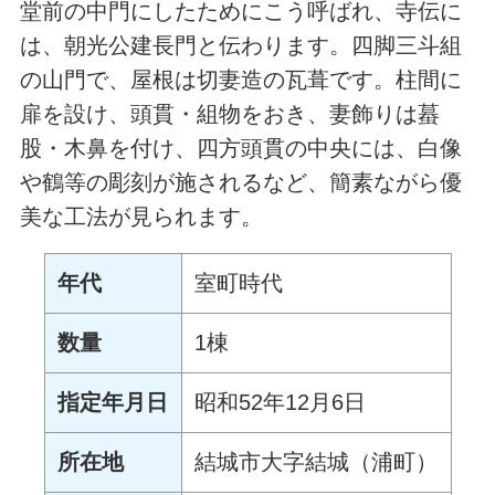
堂前の中門にしたためにこう呼ばれ、寺伝に
は、朝光公建長門と伝わります。四脚三斗組
の山門で、屋根は切妻造の瓦葺です。柱間に
扉を設け、頭貫・組物をおき、妻飾りは蟇
股・木鼻を付け、四方頭貫の中央には、白像
や鶴等の彫刻が施されるなど、簡素ながら優
美な工法が見られます。
年代
室町時代
数量
1棟
指定年月日
昭和52年12月6日
所在地
結城市大字結城（浦町）