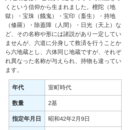
くという信仰から生まれました。檀陀（地
獄）・宝珠（餓鬼）・宝印（畜生）・持地
（修羅）・除蓋障（人間）・日光（天上）な
ど、その名称や形には諸説があり一定してい
ませんが、六道に分身して救済を行うことか
ら六地蔵とし、六体同じ地蔵ですが、それぞ
れ異なった名称が与えられ、持物も違ってい
ます。
年代
室町時代
数量
2基
指定年月日
昭和42年2月9日