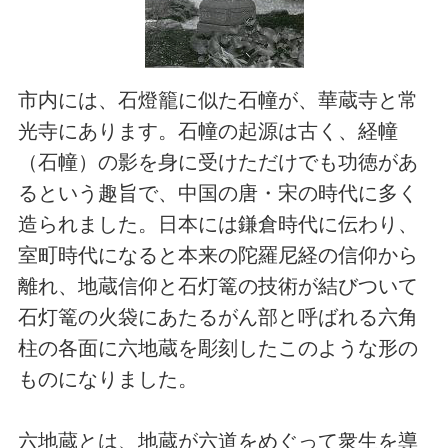
市内には、石燈籠に似た石幢が、華蔵寺と常
光寺にあります。石幢の起源は古く、経幢
（石幢）の影を身に受けただけでも功徳があ
るという趣旨で、中国の唐・宋の時代に多く
造られました。日本には鎌倉時代に伝わり、
室町時代になると本来の陀羅尼経の信仰から
離れ、地蔵信仰と石灯篭の技術が結びついて
石灯篭の火袋にあたるがん部と呼ばれる六角
柱の各面に六地蔵を彫刻したこのような形の
ものになりました。
六地蔵とは、地蔵が六道をめぐって衆生を導