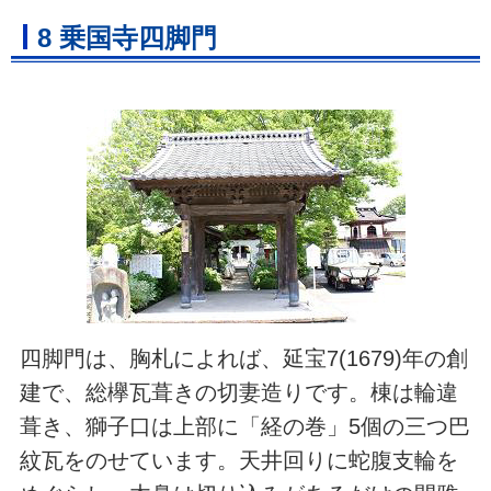
8 乗国寺四脚門
四脚門は、胸札によれば、延宝7(1679)年の創
建で、総欅瓦葺きの切妻造りです。棟は輪違
葺き、獅子口は上部に「経の巻」5個の三つ巴
紋瓦をのせています。天井回りに蛇腹支輪を