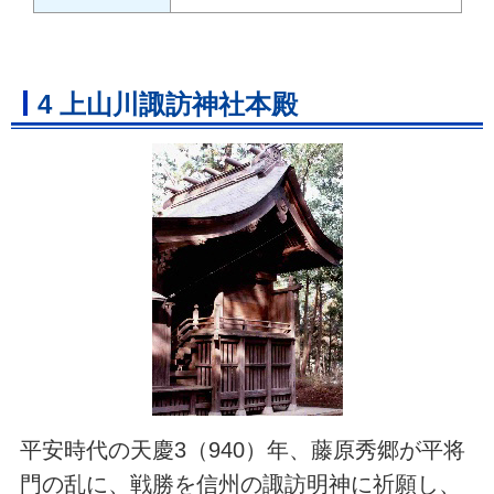
4 上山川諏訪神社本殿
平安時代の天慶3（940）年、藤原秀郷が平将
門の乱に、戦勝を信州の諏訪明神に祈願し、