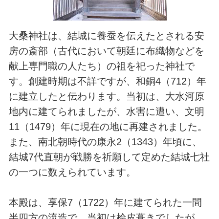
大桑神社は、結城に養蚕を伝えたとされる安
房の斎部（古代において朝廷に布織物などを
献上専門職の人たち）の祖を祀った神社で
す。創建時期は不詳ですが、和銅4（712）年
に建立したと伝わります。当初は、大水河原
地内に建てられましたが、水害に遭い、文明
11（1479）年に現在の地に再建されました。
また、南北朝時代の康永2（1343）年頃に、
結城7代直朝が戦勝を祈願して定めた結城七社
の一つに数えられています。
本殿は、享保7（1722）年に建てられた一間
半四方の流造で、当初は桧皮葺きでしたが、