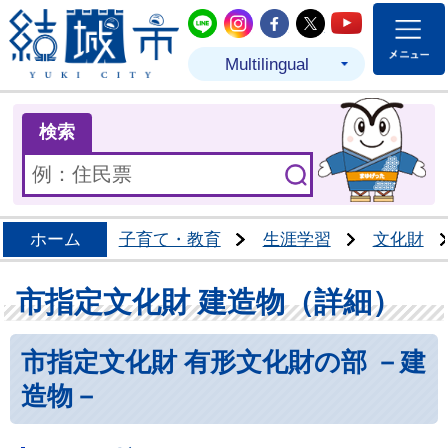
結城市公式LINE
結城市公式Instagram
結城市公式Facebo
結城市公式Twit
結城市公式
Multilingual
ま
検索
ホーム
子育て・教育
生涯学習
文化財
市指定文化財 建造物（詳細）
市指定文化財 有形文化財の部 －建
造物－