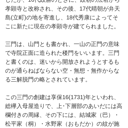
孝顕寺と改称され、その後、17代晴朝が弁天
島(立町)の地を寄進し、18代秀康によってそ
こに新たに現在の孝顕寺が建てられました。
三門は、山門とも書かれ、一山の正門の意味
で寺院正面に造られた楼門をいいます。三門
と書くのは、迷いから開放されようとするも
のが通らねばならない空・無想・無作からな
る三解脱門の略とされています。
この三門の創建は享保16(1731)年といわれ、
総欅入母屋造りで、上･下層部のあいだには高
欄付きの周縁、その下には、結城家（巴）・
松平家（桐）・水野家（おもだか）の紋が施