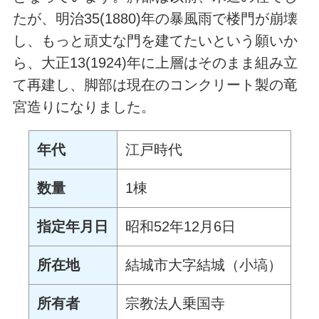
たが、明治35(1880)年の暴風雨で楼門が崩壊
し、もっと頑丈な門を建てたいという願いか
ら、大正13(1924)年に上層はそのまま組み立
て再建し、脚部は現在のコンクリート製の竜
宮造りになりました。
年代
江戸時代
数量
1棟
指定年月日
昭和52年12月6日
所在地
結城市大字結城（小塙）
所有者
宗教法人乗国寺