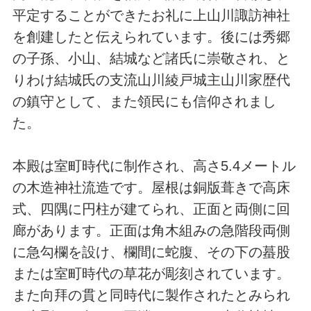
平定することができたお礼に上山川諏訪神社
を創建したと伝えられています。後には秀郷
の子孫、小山、結城など諸氏に崇敬され、と
りわけ結城氏の支流山川綾戸城主山川家歴代
の鎮守として、また領民にも信仰されまし
た。
本殿は室町時代に制作され、高さ5.4メートル
の木造神社流造です。屋根は銅版葺きで高床
式、四隅に円柱が建てられ、正面と両側に回
廊があります。正面は角木組みの急階段両側
に急勾欄を設け、欄間に蛇腹、その下の蟇股
または室町時代の草花が彫刻されています。
また向拜の貫と同時代に製作されたとみられ