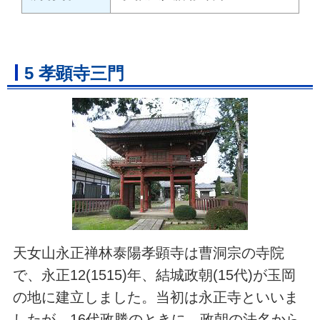
5 孝顕寺三門
天女山永正禅林泰陽孝顕寺は曹洞宗の寺院
で、永正12(1515)年、結城政朝(15代)が玉岡
の地に建立しました。当初は永正寺といいま
したが、16代政勝のときに、政朝の法名から