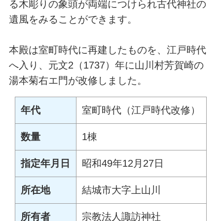
る木彫りの象頭が両端につけられ古代神社の
遺風をみることができます。
本殿は室町時代に再建したものを、江戸時代
へ入り、元文2（1737）年に山川村芳賀崎の
湯本菊右エ門が改修しました。
年代
室町時代（江戸時代改修）
数量
1棟
指定年月日
昭和49年12月27日
所在地
結城市大字上山川
所有者
宗教法人諏訪神社