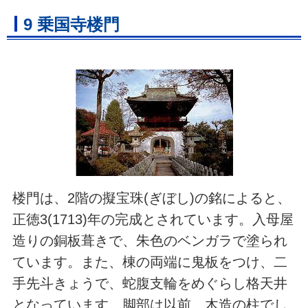
9 乗国寺楼門
楼門は、2階の擬宝珠(ぎぼし)の銘によると、
正徳3(1713)年の完成とされています。入母屋
造りの銅板葺きで、朱色のベンガラで塗られ
ています。また、棟の両端に鬼板をつけ、二
手先斗きょうで、蛇腹支輪をめぐらし格天井
となっています。脚部は以前、木造の柱でし