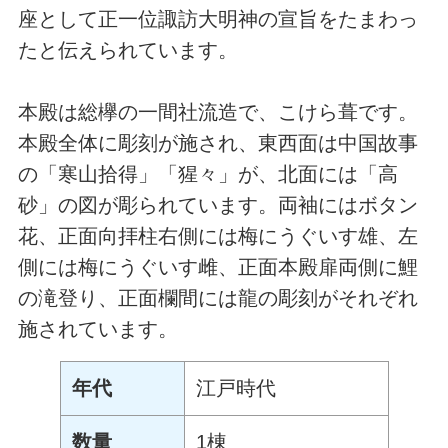
座として正一位諏訪大明神の宣旨をたまわっ
たと伝えられています。
本殿は総欅の一間社流造で、こけら葺です。
本殿全体に彫刻が施され、東西面は中国故事
の「寒山拾得」「猩々」が、北面には「高
砂」の図が彫られています。両袖にはボタン
花、正面向拝柱右側には梅にうぐいす雄、左
側には梅にうぐいす雌、正面本殿扉両側に鯉
の滝登り、正面欄間には龍の彫刻がそれぞれ
施されています。
年代
江戸時代
数量
1棟