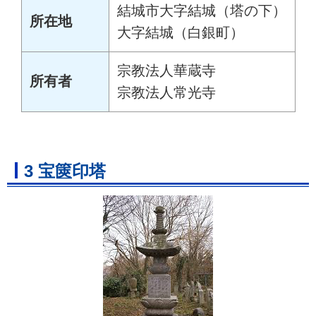
結城市大字結城（塔の下）
所在地
大字結城（白銀町）
宗教法人華蔵寺
所有者
宗教法人常光寺
3 宝篋印塔