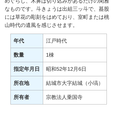
めぐらし、木鼻は切り込みがあるだけの閑雅
なものです。斗きょうは出組三ッ斗で、蟇股
には草花の彫刻をはめており、室町または桃
山時代の遺風を感じさせます。
年代
江戸時代
数量
1棟
指定年月日
昭和52年12月6日
所在地
結城市大字結城（小塙）
所有者
宗教法人乗国寺