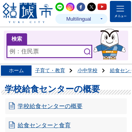
結城市公式LINE
結城市公式Instagram
結城市公式Facebo
結城市公式Twit
結城市公式
Multilingual
ま
検索
ホーム
子育て・教育
小中学校
給食セン
学校給食センターの概要
学校給食センターの概要
給食センターと食育