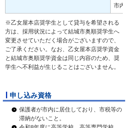
市内
※乙女屋本店奨学生として貸与を希望される
方は、採用状況によって結城市奥順奨学生へ
変更させていただく場合がございますので、
ご了承ください。なお、乙女屋本店奨学資金
と結城市奥順奨学資金は同じ内容のため、奨
学生へ不利益が生じることはございません。
申し込み資格
保護者が市内に居住しており、市税等の
滞納がないこと。
令和8年度に高等学校、高等専門学校、