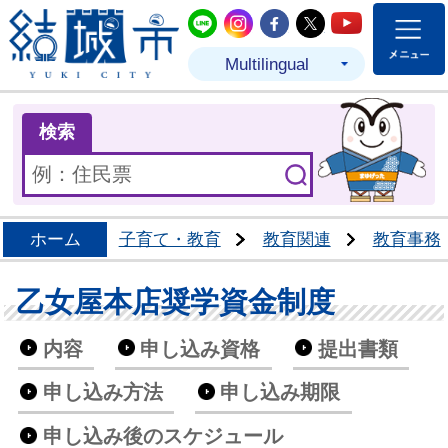
結城市公式LINE
結城市公式Instagram
結城市公式Facebo
結城市公式Twit
結城市公式
Multilingual
ま
検索
ホーム
子育て・教育
教育関連
教育事務
乙女屋本店奨学資金制度
内容
申し込み資格
提出書類
申し込み方法
申し込み期限
申し込み後のスケジュール