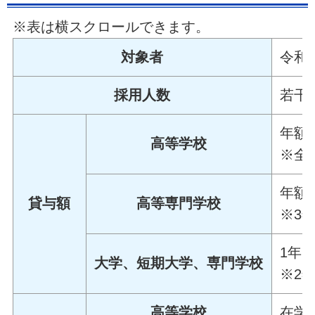
※表は横スクロールできます。
対象者
令和
採用人数
若干
年額
高等学校
※全
年額
貸与額
高等専門学校
※3
1年目
大学、短期大学、専門学校
※2
高等学校
在学