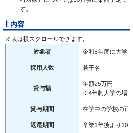
す。
内容
※表は横スクロールできます。
対象者
令和8年度に大学
採用人数
若干名
年額25万円
貸与額
※4年制大学の場合
貸与期間
在学中の学校の正
返還期間
卒業1年後より10