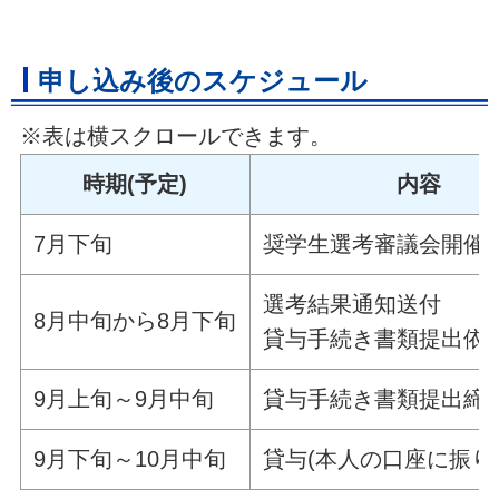
申し込み後のスケジュール
※表は横スクロールできます。
時期(予定)
内容
7月下旬
奨学生選考審議会開催
選考結果通知送付
8月中旬から8月下旬
貸与手続き書類提出依
9月上旬～9月中旬
貸与手続き書類提出締
9月下旬～10月中旬
貸与(本人の口座に振り