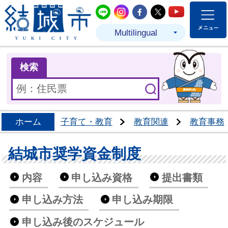
結城市公式LINE
結城市公式Instagram
結城市公式Facebo
結城市公式Twit
結城市公式
Multilingual
ま
検索
ホーム
子育て・教育
教育関連
教育事務
結城市奨学資金制度
内容
申し込み資格
提出書類
申し込み方法
申し込み期限
申し込み後のスケジュール