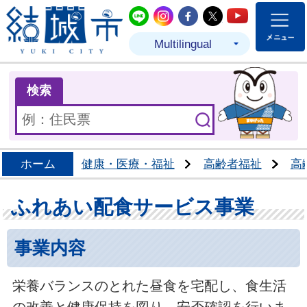
結城市公式LINE
結城市公式Instagram
結城市公式Facebo
結城市公式Twit
結城市公式
Multilingual
ま
検索
ホーム
健康・医療・福祉
高齢者福祉
高
ふれあい配食サービス事業
事業内容
栄養バランスのとれた昼食を宅配し、食生活