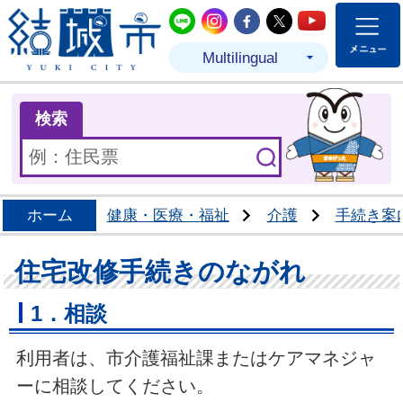
結城市公式LINE
結城市公式Instagram
結城市公式Facebo
結城市公式Twit
結城市公式
Multilingual
ま
検索
ホーム
健康・医療・福祉
介護
手続き案
住宅改修手続きのながれ
1．相談
利用者は、市介護福祉課またはケアマネジャ
ーに相談してください。