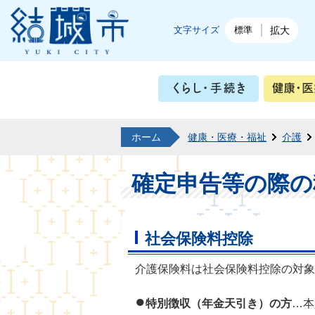
結城市公式ホームページ
文字サイズ
標準
拡大
くらし・
ホーム
健康・医療・福祉
介護
確定申告等の際の
社会保険料控除
介護保険料は社会保険料控除の対象
●
特別徴収（年金天引き）の方
…本