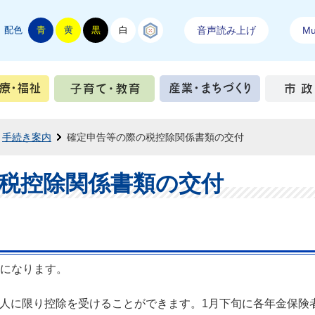
配色
青
黄
黒
白
結城紬
音声読み上げ
Mul
手続き
健康・医療・福祉
子育て・教育
産業・ま
手続き案内
確定申告等の際の税控除関係書類の交付
税控除関係書類の交付
になります。
人
に限り控除を受けることができます。1月下旬に各年金保険