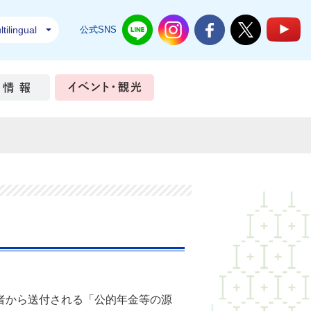
tilingual
公式SNS
結城市公式LINE
結城市公式Instagram
結城市公式Facebook
結城市公式Twi
結
ちづくり
市政情報
イベント・観光
者から送付される「公的年金等の源