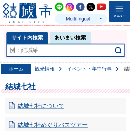
結城市公式LINE
結城市公式Instagram
結城市公式Facebo
結城市公式Twit
結城市公式
Multilingual
サイト内検索
あいまい検索
ホーム
観光情報
イベント・年中行事
結
結城七社
結城七社について
結城七社めぐりバスツアー