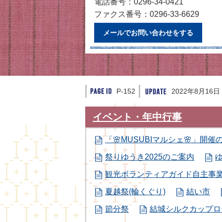
電話番号：0296-34-0421
ファクス番号：0296-33-6629
メールでお問い合わせをする
P-152
2022年8月16日
イベント・年中行事
「🌸MUSUBIマルシェ🌸」開催
祭りゆうき2025のご案内
観光ボランティアガイド自主事
夏越祭(輪くぐり)
結い市
節分祭
結城シルクカップロ