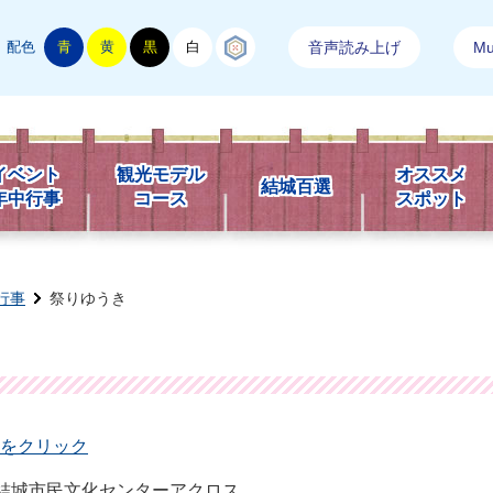
配色
青
黄
黒
白
結城紬
音声読み上げ
Mul
市観光情報
イベント
観光モデル
オススメ
結城百選
年中行事
コース
スポット
行事
祭りゆうき
をクリック
、結城市民文化センターアクロス