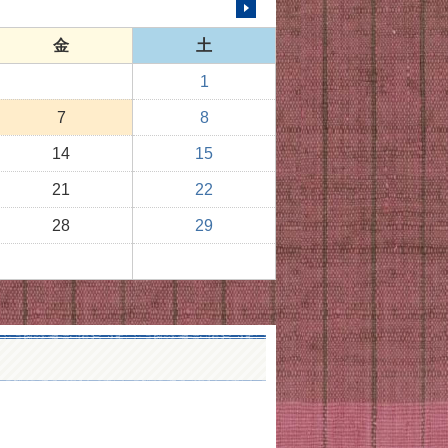
次の月へ
金
土
1
7
8
14
15
21
22
28
29