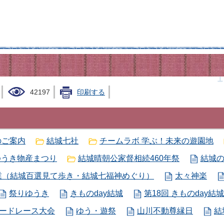
42197
印刷する
のご案内
結城七社
チームラボ 学ぶ！未来の遊園地
ゆうき物産まつり
結城晴朝公家督相続460年祭
結城
業（結城百選見て歩き・結城七福神めぐり）
太々神楽
祭りゆうき
きものday結城
第18回 きものday結城
ードレース大会
ゆう・遊祭
山川不動尊縁日
結