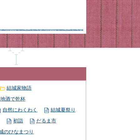
結城家物語
の地酒で乾杯
自然にわくわく
結城夏祭り
初詣
だるま市
城のひなまつり