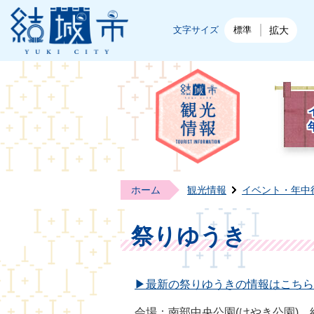
結城市公式ホームページ
文字サイズ
標準
拡大
結城
ホーム
観光情報
イベント・年中
祭りゆうき
▶最新の祭りゆうきの情報はこちら
会場：南部中央公園(けやき公園)