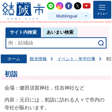
結城市公式LINE
結城市公式Instagram
結城市公式Facebo
結城市公式Twit
結城市公式
Multilingual
サイト内検索
あいまい検索
ホーム
観光情報
イベント・年中行事
初
初詣
会場：健田須賀神社，住吉神社など
内容：元日には，初詣に訪れる人々で市内の
寺社が賑わいます。