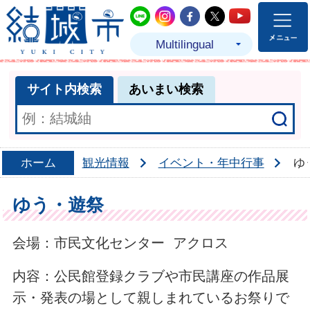
結城市公式LINE
結城市公式Instagram
結城市公式Facebo
結城市公式Twit
結城市公式
Multilingual
サイト内検索
あいまい検索
ホーム
観光情報
イベント・年中行事
ゆ
ゆう・遊祭
会場：市民文化センター アクロス
内容：公民館登録クラブや市民講座の作品展
示・発表の場として親しまれているお祭りで