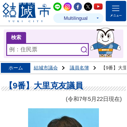
結城市公式LINE
結城市公式Instagram
結城市公式Facebo
結城市公式Twit
結城市公式
Multilingual
ま
検索
ホーム
結城市議会
議員名簿
【9番】大
【9番】大里克友議員
(令和7年5月22日現在)