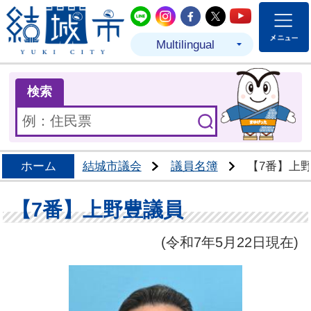
結城市公式LINE
結城市公式Instagram
結城市公式Facebo
結城市公式Twit
結城市公式
Multilingual
ま
検索
ホーム
結城市議会
議員名簿
【7番】上
【7番】上野豊議員
(令和7年5月22日現在)