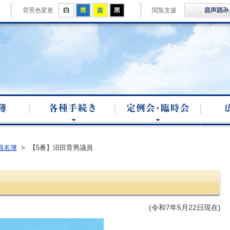
拡大
白
青
黄
黒
背景色変更
閲覧支援
市議会ホームページ
議員名簿
各種手続き
定例会・
員名簿
>
【5番】沼田育男議員
(令和7年5月22日現在)