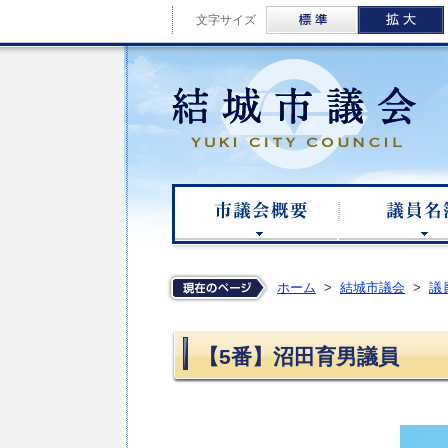
標準
文字サイズ
結城
市議会概要
ホーム
>
結城市議会
>
議
【5番】沼田育男議員