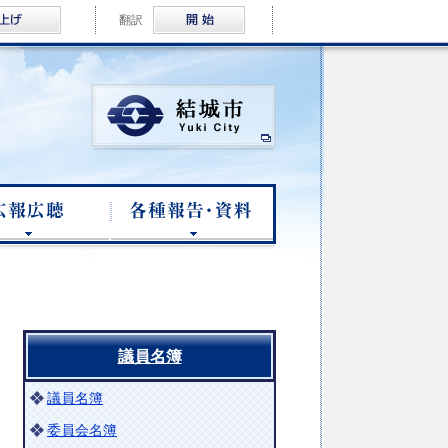
音声読み上げ
Multilingual
翻訳
結城市公式ホームページ
臨時会
広報公聴
各種報告・資料
議員名簿
議員名簿
委員会名簿