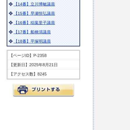
【14番】立川博敏議員
【15番】早瀬悦弘議員
【16番】稲葉里子議員
【17番】船橋清議員
【18番】平塚明議員
【ページID】
P-2358
【更新日】
2025年8月21日
【アクセス数】
8245
印刷する
のページの内容に関するお問い合わせ先