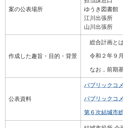
担当課窓口
案の公表場所
ゆうき図書館
江川出張所
山川出張所
総合計画とは，
令和２年９月の
作成した趣旨・目的・背景
なお，前期基本
パブリックコメ
パブリックコメ
公表資料
第６次結城市総
結城市役所 企画