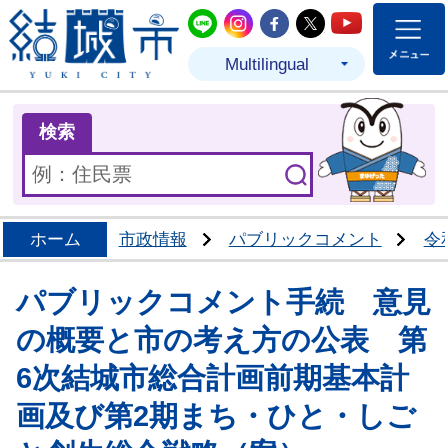
結城市公式LINE
結城市公式Instagram
結城市公式Facebo
結城市公式Twit
結城市公式
Multilingual
ま
検索
ホーム
市政情報
パブリックコメント
令
パブリックコメント手続 意見
の概要と市の考え方の公表 第
6次結城市総合計画前期基本計
画及び第2期まち・ひと・しご