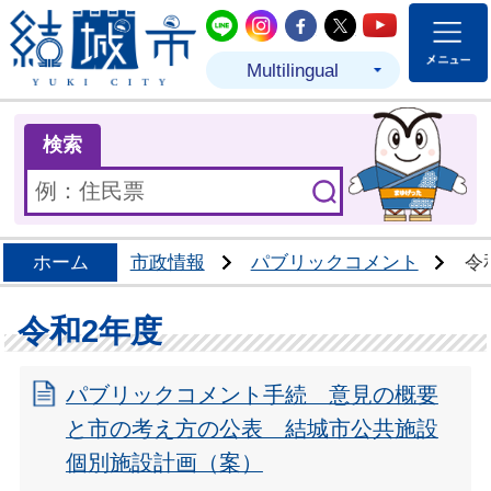
結城市公式LINE
結城市公式Instagram
結城市公式Facebo
結城市公式Twit
結城市公式
Multilingual
ま
検索
ホーム
市政情報
パブリックコメント
令
令和2年度
パブリックコメント手続 意見の概要
と市の考え方の公表 結城市公共施設
個別施設計画（案）