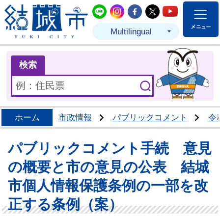
結城市公式LINE
結城市公式Instagram
結城市公式Facebo
結城市公式Twit
結城市公式
Multilingual
ま
検索
ホーム
市政情報
パブリックコメント
令
パブリックコメント手続 意見
の概要と市の意見の公表 結城
市個人情報保護条例の一部を改
正する条例（案）