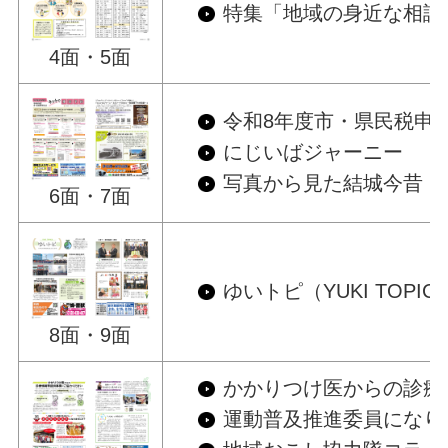
特集「地域の身近な相談
4面・5面
令和8年度市・県民税申
にじいばジャーニー
写真から見た結城今昔
6面・7面
ゆいトピ（YUKI TOPIC
8面・9面
かかりつけ医からの診療
運動普及推進委員になり