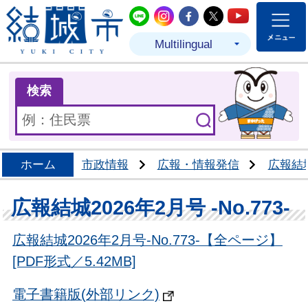
結城市公式LINE
結城市公式Instagram
結城市公式Facebo
結城市公式Twit
結城市公式
Multilingual
ま
検索
ホーム
市政情報
広報・情報発信
広報結
広報結城2026年2月号 -No.773-
広報結城2026年2月号-No.773-【全ページ】
[PDF形式／5.42MB]
電子書籍版(外部リンク)