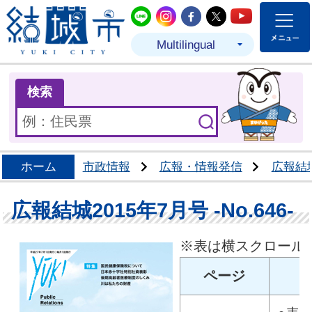
結城市公式LINE
結城市公式Instagram
結城市公式Facebo
結城市公式Twit
結城市公式
Multilingual
ま
検索
ホーム
市政情報
広報・情報発信
広報結
広報結城2015年7月号 -No.646-
※表は横スクロール
ページ