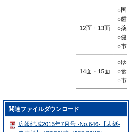
○国
○歯
12面・13面
○薬
○健
○市
○ゆ
14面・15面
○食
○市
関連ファイルダウンロード
広報結城2015年7月号 -No.646-【表紙-