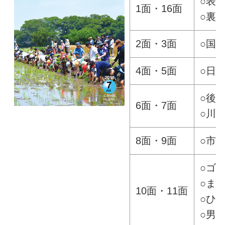
○表
1面・16面
○裏
2面・3面
○国
4面・5面
○日
○後
6面・7面
○川
8面・9面
○市
○ゴ
○ま
10面・11面
○ひ
○男