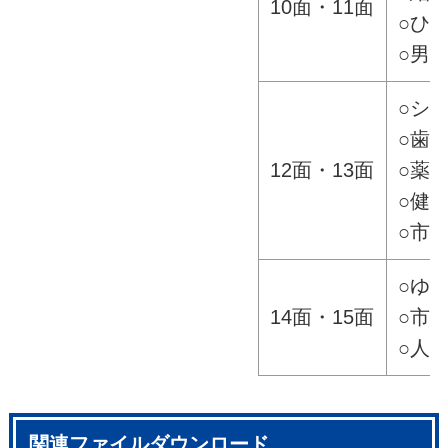
10面・11面
○ひ
○男
○シ
○歯
12面・13面
○薬
○健
○市
○ゆ
14面・15面
○市
○人
関連ファイルダウンロード