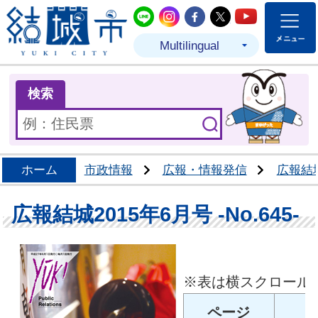
結城市公式LINE
結城市公式Instagram
結城市公式Facebo
結城市公式Twit
結城市公式
Multilingual
ま
検索
ホーム
市政情報
広報・情報発信
広報結
広報結城2015年6月号 -No.645-
※表は横スクロール
ページ