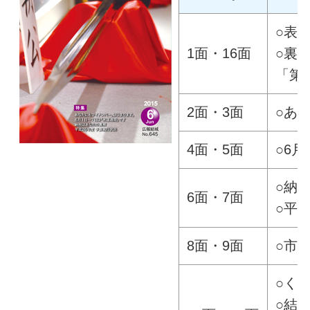
○表
1面・16面
○裏
「第
2面・3面
○あ
4面・5面
○6
○納
6面・7面
○平
8面・9面
○市
○く
○結