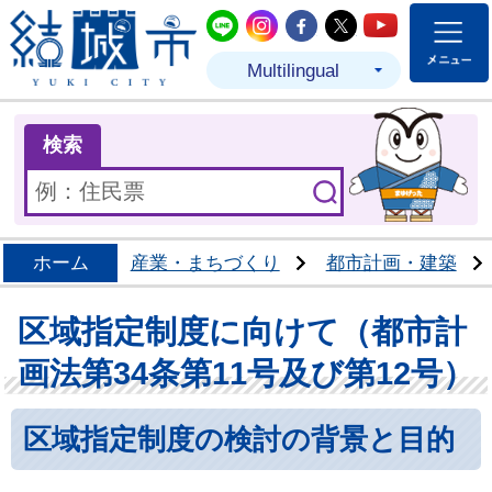
結城市公式LINE
結城市公式Instagram
結城市公式Facebo
結城市公式Twit
結城市公式
Multilingual
ま
検索
ホーム
産業・まちづくり
都市計画・建築
区域指定制度に向けて（都市計
画法第34条第11号及び第12号）
区域指定制度の検討の背景と目的