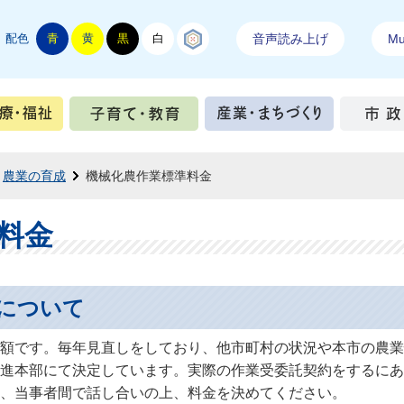
配色
青
黄
黒
白
結城紬
音声読み上げ
Mul
手続き
健康・医療・福祉
子育て・教育
産業・ま
農業の育成
機械化農作業標準料金
料金
について
額です。毎年見直しをしており、他市町村の状況や本市の農業
進本部にて決定しています。実際の作業受委託契約をするにあ
、当事者間で話し合いの上、料金を決めてください。