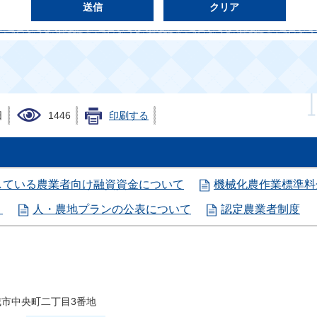
日
1446
印刷する
している農業者向け融資資金について
機械化農作業標準料
）
人・農地プランの公表について
認定農業者制度
県結城市中央町二丁目3番地