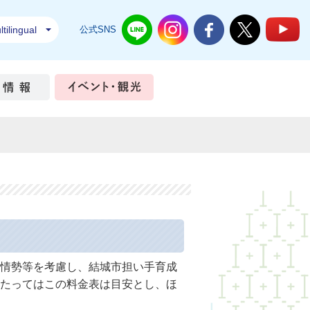
tilingual
公式SNS
結城市公式LINE
結城市公式Instagram
結城市公式Facebook
結城市公式Twi
結
ちづくり
市政情報
イベント・観光
情勢等を考慮し、結城市担い手育成
たってはこの料金表は目安とし、ほ