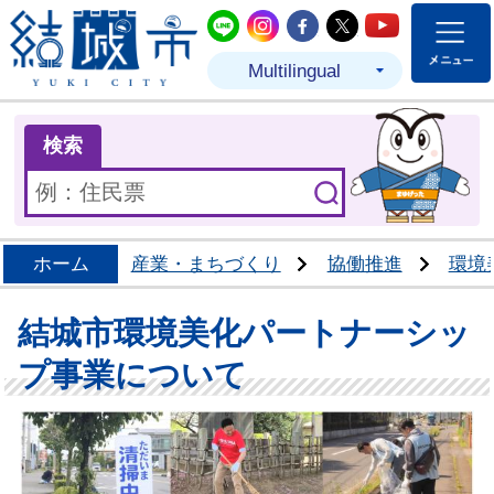
結城市公式LINE
結城市公式Instagram
結城市公式Facebo
結城市公式Twit
結城市公式
Multilingual
ま
検索
ホーム
産業・まちづくり
協働推進
環境
結城市環境美化パートナーシッ
プ事業について