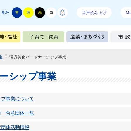
配色
青
黄
黒
白
結城紬
音声読み上げ
Mul
手続き
健康・医療・福祉
子育て・教育
産業・ま
進
環境美化パートナーシップ事業
ーシップ事業
ップ事業について
業 合意団体一覧
意団体活動情報