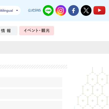
tilingual
公式SNS
結城市公式LINE
結城市公式Instagram
結城市公式Facebook
結城市公式Twi
結
ちづくり
市政情報
イベント・観光