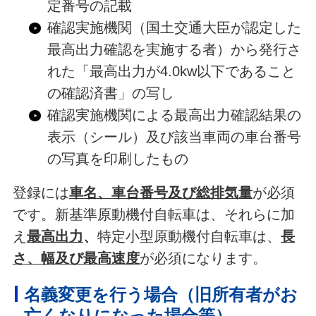
定番号の記載
確認実施機関（国土交通大臣が認定した
最高出力確認を実施する者）から発行さ
れた「最高出力が4.0kw以下であること
の確認済書」の写し
確認実施機関による最高出力確認結果の
表示（シール）及び該当車両の車台番号
の写真を印刷したもの
登録には
車名、車台番号及び総排気量
が必須
です。新基準原動機付自転車は、それらに加
え
最高出力
、
特定小型原動機付自転車は、
長
さ、幅及び最高速度
が必須になります。
名義変更を行う場合（旧所有者がお
亡くなりになった場合等）