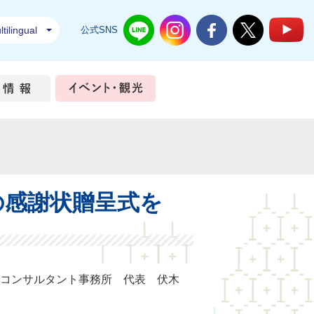
tilingual
公式SNS
結城市公式LINE
結城市公式Instagram
結城市公式Facebook
結城市公式Twi
結
ちづくり
市政情報
イベント・観光
の感謝状贈呈式を
コンサルタント事務所 代表 伏木