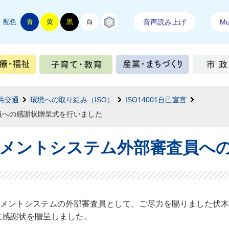
配色
青
黄
黒
白
結城紬
音声読み上げ
Mul
手続き
健康・医療・福祉
子育て・教育
産業・ま
共交通
環境への取り組み（ISO）
ISO14001自己宣言
員への感謝状贈呈式を行いました
メントシステム外部審査員へ
メントシステムの外部審査員として、ご尽力を賜りました伏木
に感謝状を贈呈しました。