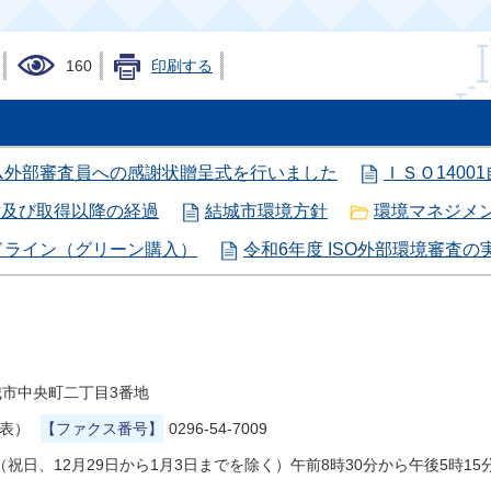
160
印刷する
ム外部審査員への感謝状贈呈式を行いました
ＩＳＯ1400
緯及び取得以降の経過
結城市環境方針
環境マネジメ
ドライン（グリーン購入）
令和6年度 ISO外部環境審査の
県結城市中央町二丁目3番地
代表）
【ファクス番号】
0296-54-7009
祝日、12月29日から1月3日までを除く）午前8時30分から午後5時15