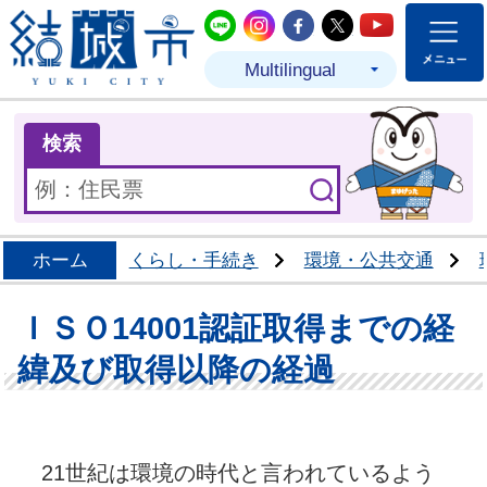
結城市公式LINE
結城市公式Instagram
結城市公式Facebo
結城市公式Twit
結城市公式
Multilingual
ま
検索
ホーム
くらし・手続き
環境・公共交通
ＩＳＯ14001認証取得までの経
緯及び取得以降の経過
21世紀は環境の時代と言われているよう