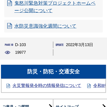
鬼怒川緊急対策プロジェクトホームペ
ージ公開について
水防災意識強化週間について
D-103
2022年3月13日
19977
防災・防犯・交通安全
火災警報発令時の情報発信について
令和8
ご意見・ご質問
サイトマップ