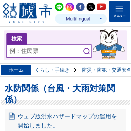
結城市公式LINE
結城市公式Instagram
結城市公式Facebo
結城市公式Twit
結城市公式
Multilingual
ま
検索
ホーム
くらし・手続き
防災・防犯・交通安
水防関係（台風・大雨対策関
係）
ウェブ版洪水ハザードマップの運用を
開始しました。