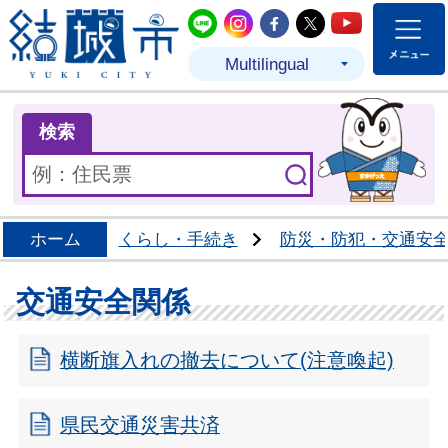
結城市公式LINE
結城市公式Instagram
結城市公式Facebo
結城市公式Twit
結城市公式
Multilingual
ま
検索
ホーム
くらし・手続き
防災・防犯・交通安
交通安全関係
横断旗入れの撤去について(注意喚起)
県民交通災害共済