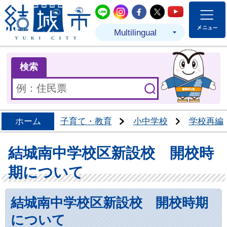
結城市公式LINE
結城市公式Instagram
結城市公式Facebo
結城市公式Twit
結城市公式
Multilingual
ま
検索
ホーム
子育て・教育
小中学校
学校再編
結城南中学校区新設校 開校時
期について
結城南中学校区新設校 開校時期
について