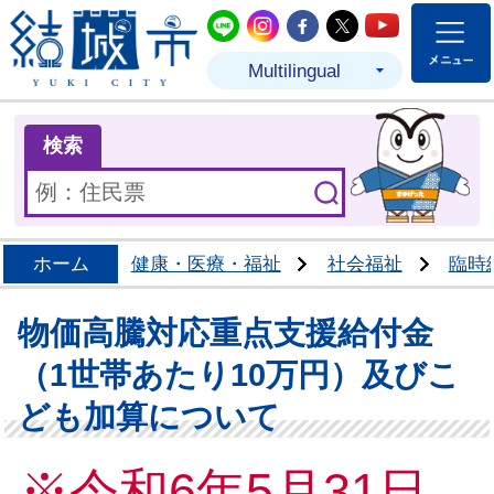
結城市公式LINE
結城市公式Instagram
結城市公式Facebo
結城市公式Twit
結城市公式
Multilingual
ま
検索
ホーム
健康・医療・福祉
社会福祉
臨時
物価高騰対応重点支援給付金
（1世帯あたり10万円）及びこ
ども加算について
※令和6年5月31日