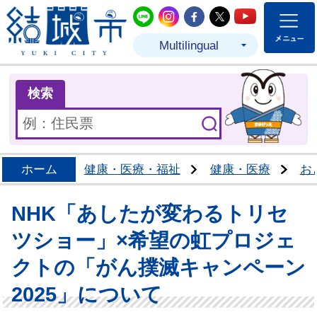
結城市公式LINE
結城市公式Instagram
結城市公式Facebo
結城市公式Twit
結城市公式
Multilingual
ま
検索
ホーム
健康・医療・福祉
健康・医療
お
NHK「あしたが変わるトリセ
ツショー」×希望の虹プロジェ
クトの「がん撲滅キャンペーン
2025」について