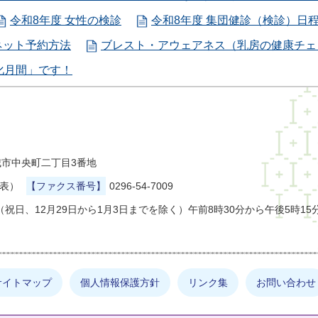
令和8年度 女性の検診
令和8年度 集団健診（検診）日
ネット予約方法
ブレスト・アウェアネス（乳房の健康チェ
化月間」です！
県結城市中央町二丁目3番地
代表）
【ファクス番号】
0296-54-7009
祝日、12月29日から1月3日までを除く）午前8時30分から午後5時15
サイトマップ
個人情報保護方針
リンク集
お問い合わせ
しの情報は何でしょうか？