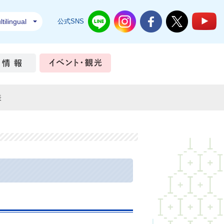
tilingual
公式SNS
結城市公式LINE
結城市公式Instagram
結城市公式Facebook
結城市公式Twi
結
ちづくり
市政情報
イベント・観光
表