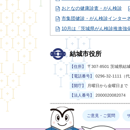
おとなの健康診査・がん検診
市集団健診・がん検診インター
10月は「茨城県がん検診推進強
結城市役所
【住所】
〒307-8501 茨城
【電話番号】
0296-32-1111（
【開庁】
月曜日から金曜日まで（
【法人番号】
2000020082074
まゆげった
ご意見・ご質問
お探