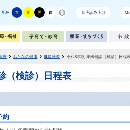
配色
青
黄
黒
白
結城紬
音声読み上げ
Mul
手続き
健康・医療・福祉
子育て・教育
産業・ま
医療
おとなの健康
健康診査
令和8年度 集団健診（検診）日程
健診（検診）日程表
予約
7日（月）午前9時から受付開始