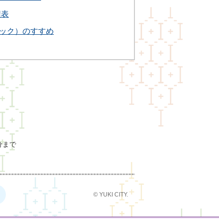
程表
ック）のすすめ
分まで
© YUKI CITY.