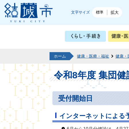
結城市公式ホームページ
文字サイズ
標準
拡大
くらし・
ホーム
健康・医療・福祉
健康・
令和8年度 集団
受付開始日
インターネットによる
6月から10月分健診は、4月2