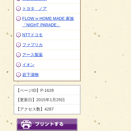
トヨタ ノア
FLOW ∞ HOME MADE 家族
「NIGHT PARADE」
NTTドコモ
ファブリカ
アース製薬
イオン
岩下漬物
【ページID】
P-1628
【更新日】
2015年1月29日
【アクセス数】
4287
印刷する