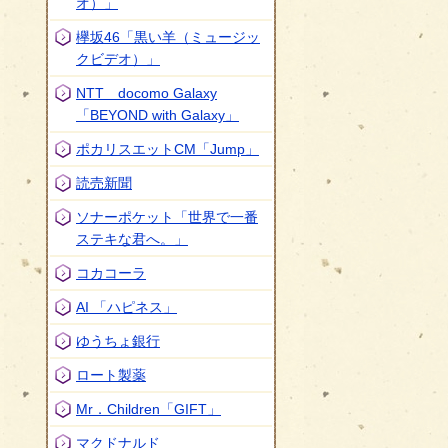
オ）」
欅坂46「黒い羊（ミュージッ
クビデオ）」
このページの内容に関するお問い合わせ先
NTT docomo Galaxy
「BEYOND with Galaxy」
ポカリスエットCM「Jump」
読売新聞
ソナーポケット「世界で一番
ステキな君へ。」
コカコーラ
AI 「ハピネス」
ゆうちょ銀行
ロート製薬
Mr．Children「GIFT」
マクドナルド