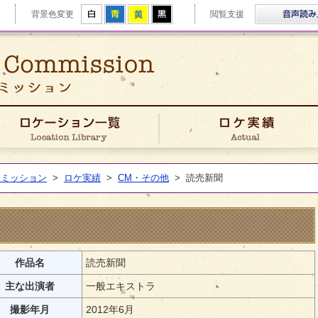
拡大
白
青
黄
黒
背景色変更
閲覧支援
ゆうきフィルムコミッション
きFCについて
ロケーション一覧
コミッション
>
ロケ実績
>
CM・その他
>
読売新聞
作品名
読売新聞
主な出演者
一般エキストラ
撮影年月
2012年6月