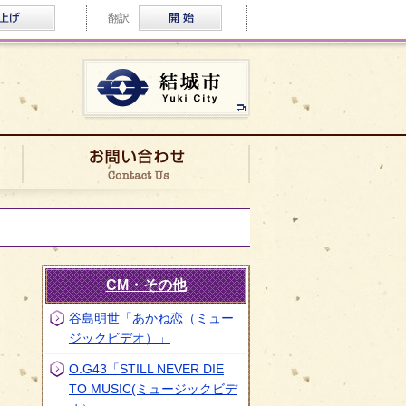
ふりがな・音声読み上げ
Multilingual
翻訳
結城市公式ホームページ
ロケ実績
お問い合わせ
CM・その他
谷島明世「あかね恋（ミュー
ジックビデオ）」
O.G43「STILL NEVER DIE
TO MUSIC(ミュージックビデ