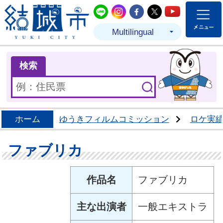
結城市公式LINE
結城市公式Instagram
結城市公式Facebo
結城市公式Twit
結城市公式
Multilingual
ま
検索
ホーム
ゆうきフィルムコミッション
ロケ実
ファブリカ
作品名
ファブリカ
主な出演者
一般エキストラ