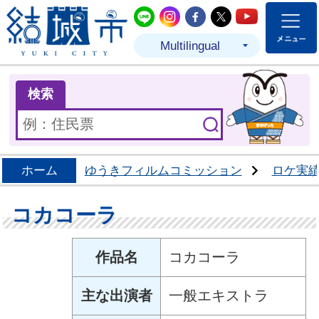
結城市公式LINE
結城市公式Instagram
結城市公式Facebo
結城市公式Twit
結城市公式
Multilingual
ま
検索
ホーム
ゆうきフィルムコミッション
ロケ実
コカコーラ
作品名
コカコーラ
主な出演者
一般エキストラ