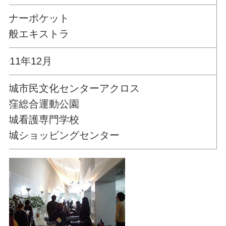
ソナーポケット
一般エキストラ
2011年12月
結城市民文化センターアクロス
鹿窪総合運動公園
結城看護専門学校
結城ショッピングセンター