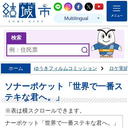
結城市公式LINE
結城市公式Instagram
結城市公式Facebo
結城市公式Twit
結城市公式
Multilingual
ま
検索
ホーム
ゆうきフィルムコミッション
ロケ実
ソナーポケット「世界で一番ス
テキな君へ。」
※表は横スクロールできます。
ソナーポケット「世界で一番ステキな君へ。」