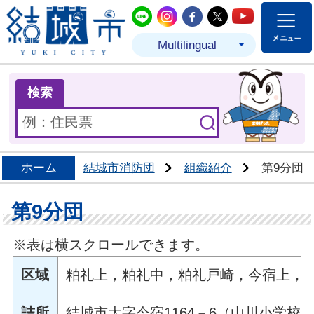
結城市公式LINE
結城市公式Instagram
結城市公式Facebo
結城市公式Twit
結城市公式
Multilingual
ま
検索
ホーム
結城市消防団
組織紹介
第9分団
第9分団
※表は横スクロールできます。
区域
粕礼上，粕礼中，粕礼戸崎，今宿上，
詰所
結城市大字今宿1164－6（山川小学校