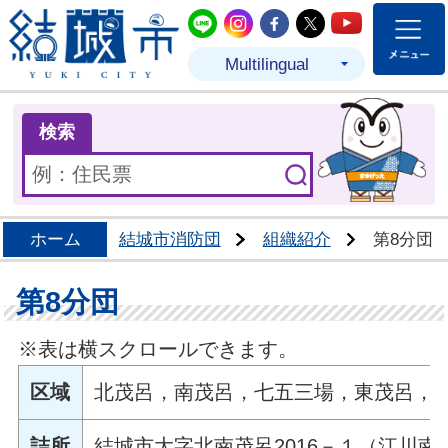
結城市公式LINE
結城市公式Instagram
結城市公式Facebo
結城市公式Twit
結城市公式
Multilingual
ま
検索
ホーム
結城市消防団
組織紹介
第8分団
第8分団
※表は横スクロールできます。
区域
北茂呂，南茂呂，七五三場，東茂呂，
詰所
結城市大字北南茂呂2016－１（江川南