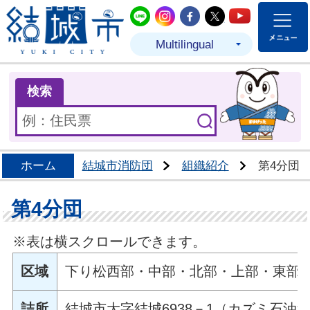
結城市公式LINE
結城市公式Instagram
結城市公式Facebo
結城市公式Twit
結城市公式
Multilingual
ま
検索
ホーム
結城市消防団
組織紹介
第4分団
第4分団
※表は横スクロールできます。
区域
下り松西部・中部・北部・上部・東部
詰所
結城市大字結城6938－1（カズミ石油