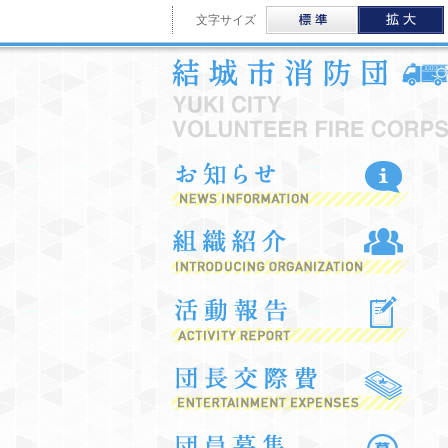
標準
文字サイズ
お知
組織
活動
団長
団員