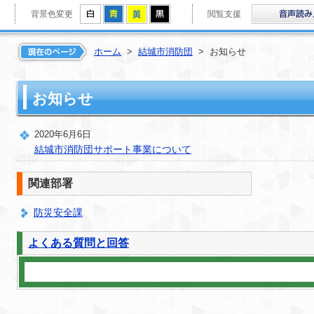
拡大
白
青
黄
黒
背景色変更
閲覧支援
結城市消防団
ホーム
>
結城市消防団
>
お知らせ
お知らせ
らせ
2020年6月6日
結城市消防団サポート事業について
紹介
関連部署
防災安全課
報告
よくある質問と回答
交際費
募集